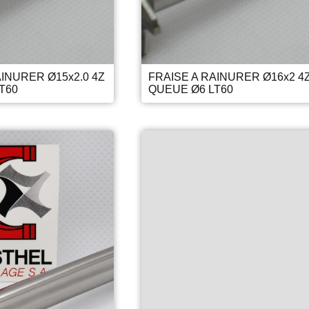
AINURER Ø15x2.0 4Z
FRAISE A RAINURER Ø16x2 4
T60
QUEUE Ø6 LT60