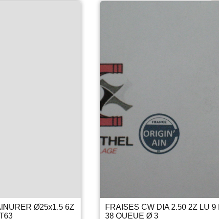
Panier
Devenir client
Espace Client
AINURER Ø25x1.5 6Z
FRAISES CW DIA 2.50 2Z LU 9 
T63
38 QUEUE Ø 3