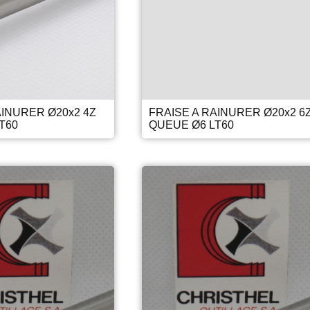
AINURER Ø20x2 4Z
FRAISE A RAINURER Ø20x2 6
T60
QUEUE Ø6 LT60