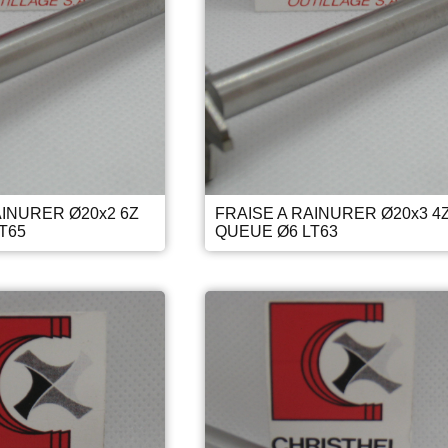
AINURER Ø20x2 6Z
FRAISE A RAINURER Ø20x3 4
T65
QUEUE Ø6 LT63