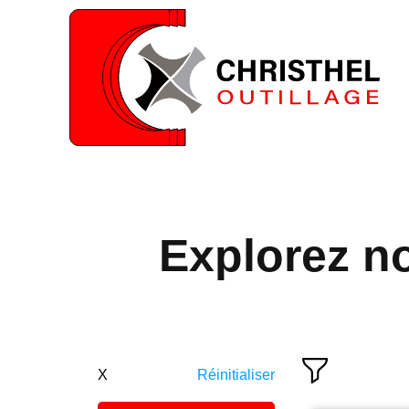
Explorez n
X
Réinitialiser