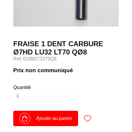
Devenir client
Espace Client
FRAISE 1 DENT CARBURE
Ø7HD LU32 LT70 QØ8
Ref: 0108D73270Q8
Prix non communiqué
Quantité
Ajouter au panier