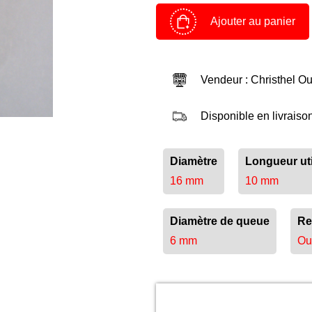
Ajouter au panier
Panier
Devenir client
Vendeur : Christhel Ou
Espace Client
Disponible en livraiso
Diamètre
Longueur uti
16 mm
10 mm
Diamètre de queue
Re
6 mm
Ou