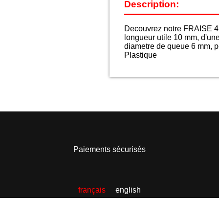
Description:
Decouvrez notre FRAISE 4 
longueur utile 10 mm, d'un
diametre de queue 6 mm, po
Plastique
Paiements sécurisés
français
english
©2020 Christhel outillage.
Designed & Developped by Wemaj'i