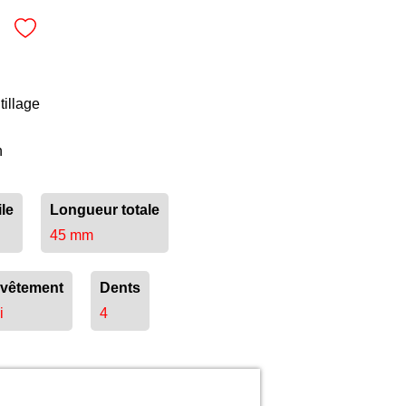
tillage
n
le
Longueur totale
45 mm
vêtement
Dents
i
4