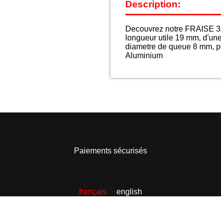
Description:
Decouvrez notre FRAISE 3 
longueur utile 19 mm, d'un
diametre de queue 8 mm, po
Aluminium
Paiements sécurisés
français
english
©2020 Christhel outillage.
Designed & Developped by Wemaj'i