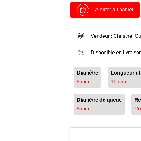
Ajouter au panier
Panier
Devenir client
Vendeur : Christhel Ou
Espace Client
Disponible en livraiso
Diamètre
Longueur uti
8 mm
19 mm
Diamètre de queue
Re
8 mm
Ou