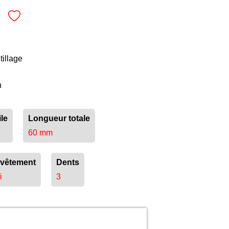
tillage
n
le
Longueur totale
60 mm
vêtement
Dents
i
3