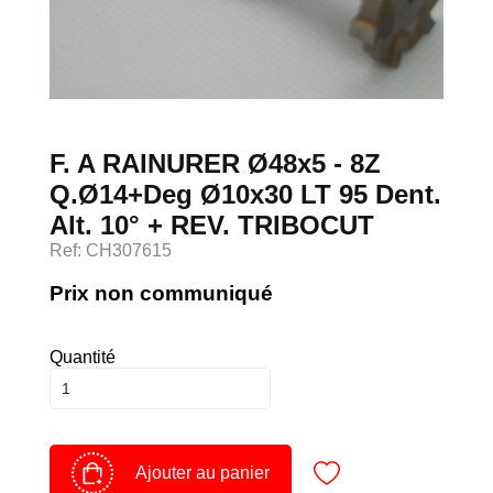
Devenir client
Espace Client
F. A RAINURER Ø48x5 - 8Z
Q.Ø14+Deg Ø10x30 LT 95 Dent.
Alt. 10° + REV. TRIBOCUT
Ref: CH307615
Prix non communiqué
Quantité
Ajouter au panier