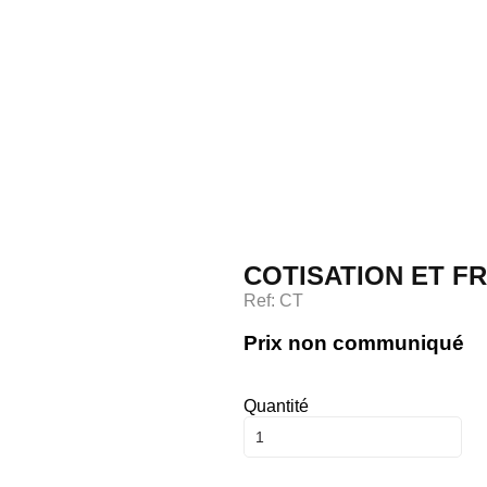
Accueil
COTISATION ET F
Savoir faire
Ref: CT
Prix non communiqué
Catalogue
Quantité
Contact