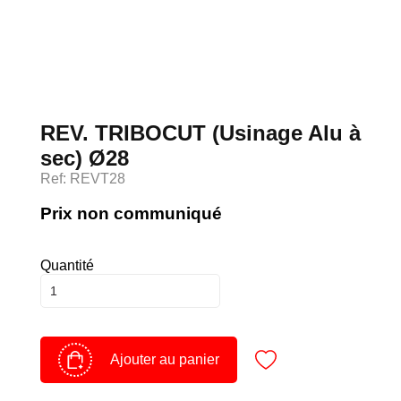
Devenir client
Espace Client
REV. TRIBOCUT (Usinage Alu à
sec) Ø28
Ref: REVT28
Prix non communiqué
Quantité
Ajouter au panier